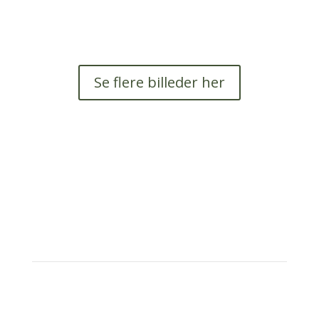
Se flere billeder her
Søndagsgudstjenester
Vi holder som regel gudstjeneste søndag formiddag kl.