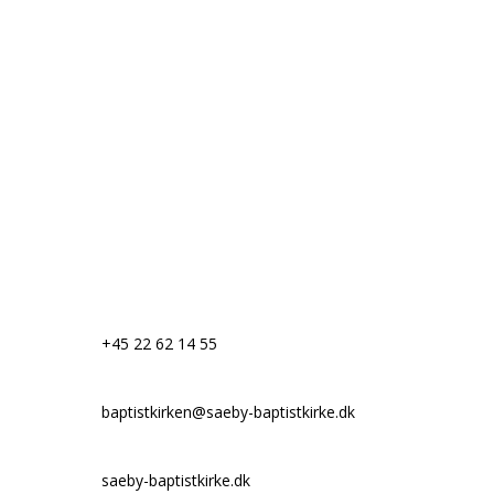
+45 22 62 14 55
baptistkirken@saeby-baptistkirke.dk
saeby-baptistkirke.dk