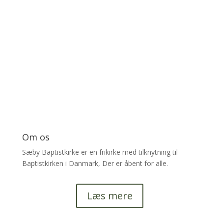
Kom og vær med til en hyggelig times tid hvor vi får en kop
kaffe og et rundstykke og en god snak.
Om os
Sæby Baptistkirke er en frikirke med tilknytning til
Baptistkirken i Danmark, Der er åbent for alle.
Læs mere