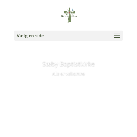
Vælg en side
Sæby Baptistkirke
Alle er velkomne
Tirsdagscafé
Vi indbyder til café hver tirsdag formiddag kl. 10.00.